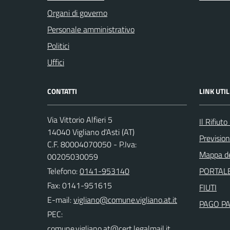
Organi di governo
Personale amministrativo
Politici
Uffici
CONTATTI
LINK UTIL
Via Vittorio Alfieri 5
Il Rifiut
14040 Vigliano d'Asti (AT)
Previsio
C.F. 80004070050 - P.Iva:
Mappa de
00205030059
Telefono:
0141-953140
PORTALE
Fax: 0141-951615
FIUTI
E-mail:
PAGO P
PEC: