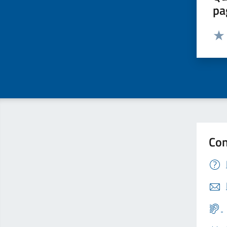
pa
Valut
Valu
Con