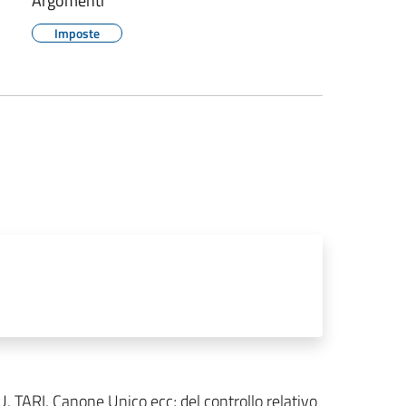
Argomenti
Imposte
MU, TARI, Canone Unico ecc; del controllo relativo