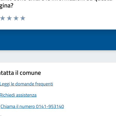
gina?
a da 1 a 5 stelle la pagina
ta 1 stelle su 5
Valuta 2 stelle su 5
Valuta 3 stelle su 5
Valuta 4 stelle su 5
Valuta 5 stelle su 5
tatta il comune
Leggi le domande frequenti
Richiedi assistenza
Chiama il numero 0141-953140