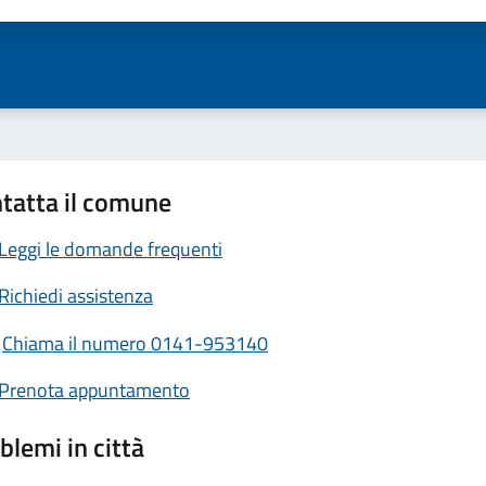
ta 1 stelle su 5
Valuta 2 stelle su 5
Valuta 3 stelle su 5
Valuta 4 stelle su 5
Valuta 5 stelle su 5
tatta il comune
Leggi le domande frequenti
Richiedi assistenza
Chiama il numero 0141-953140
Prenota appuntamento
blemi in città