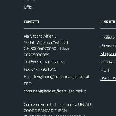
Uffici
CONTATTI
LINK UTIL
Via Vittorio Alfieri 5
Il Rifiut
14040 Vigliano d'Asti (AT)
Previsio
C.F. 80004070050 - P.Iva:
Mappa de
00205030059
Telefono:
0141-953140
PORTALE
Fax: 0141-951615
FIUTI
E-mail:
PAGO P
PEC:
Codice univoco fatt. elettronica UFUALU
COORD.BANCARIE IBAN :