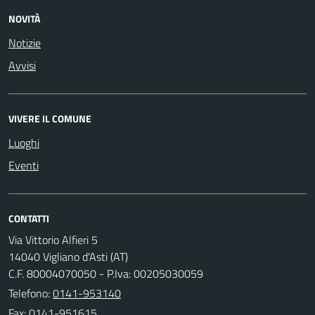
NOVITÀ
Notizie
Avvisi
VIVERE IL COMUNE
Luoghi
Eventi
CONTATTI
Via Vittorio Alfieri 5
14040 Vigliano d'Asti (AT)
C.F. 80004070050 - P.Iva: 00205030059
Telefono:
0141-953140
Fax: 0141-951615