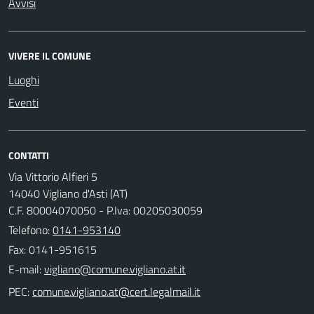
Avvisi
VIVERE IL COMUNE
Luoghi
Eventi
CONTATTI
Via Vittorio Alfieri 5
14040 Vigliano d'Asti (AT)
C.F. 80004070050 - P.Iva: 00205030059
Telefono:
0141-953140
Fax: 0141-951615
E-mail:
PEC: