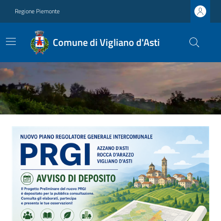
Regione Piemonte
Comune di Vigliano d'Asti
Ultime notizie