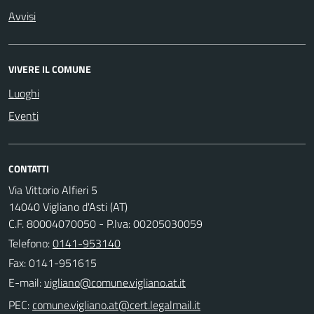
Avvisi
VIVERE IL COMUNE
Luoghi
Eventi
CONTATTI
Via Vittorio Alfieri 5
14040 Vigliano d'Asti (AT)
C.F. 80004070050 - P.Iva: 00205030059
Telefono:
0141-953140
Fax: 0141-951615
E-mail:
PEC: