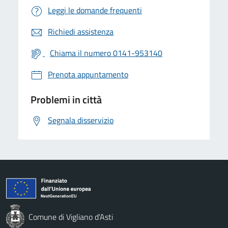
Leggi le domande frequenti
Richiedi assistenza
Chiama il numero 0141-953140
Prenota appuntamento
Problemi in città
Segnala disservizio
Comune di Vigliano d'Asti