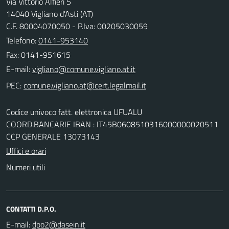
Via Vittorio Alfieri 5
14040 Vigliano d'Asti (AT)
C.F. 80004070050 - P.Iva: 00205030059
Telefono:
0141-953140
Fax: 0141-951615
E-mail:
PEC:
Codice univoco fatt. elettronica UFUALU
COORD.BANCARIE IBAN : IT45B0608510316000000020511
CCP GENERALE 13073143
Uffici e orari
Numeri utili
CONTATTI D.P.O.
E-mail: